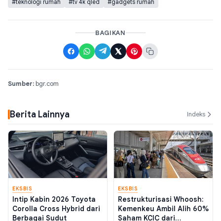
#teknologi rumah
#tv 4k qled
#gadgets rumah
BAGIKAN
Sumber:
bgr.com
Berita Lainnya
Indeks
EKSBIS
EKSBIS
Intip Kabin 2026 Toyota
Restrukturisasi Whoosh:
Corolla Cross Hybrid dari
Kemenkeu Ambil Alih 60%
Berbagai Sudut
Saham KCIC dari