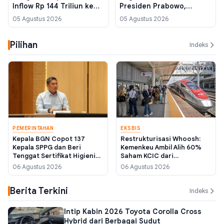
Inflow Rp 144 Triliun ke
Presiden Prabowo,
SBN dan SRBI
Menkeu Sebut Stimulus
05 Agustus 2026
05 Agustus 2026
EV dalam 2-3 Pekan
Pilihan
Indeks
PEMERINTAHAN
EKSBIS
Kepala BGN Copot 137
Restrukturisasi Whoosh:
Kepala SPPG dan Beri
Kemenkeu Ambil Alih 60%
Tenggat Sertifikat Higienis
Saham KCIC dari
hingga 10 Agustus 2026
Konsorsium BUMN, Target
06 Agustus 2026
06 Agustus 2026
Rampung September
Berita Terkini
Indeks
Intip Kabin 2026 Toyota Corolla Cross
Hybrid dari Berbagai Sudut