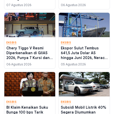
Konsorsium BUMN, Target
07 Agustus 2026
06 Agustus 2026
Rampung September
EKSBIS
EKSBIS
Chery Tiggo V Resmi
Ekspor Sulut Tembus
Diperkenalkan di GIIAS
641,5 Juta Dolar AS
2026, Punya 7 Kursi dan
hingga Juni 2026, Neraca
Ground Clearance 220
Dagang Surplus 540 Juta
06 Agustus 2026
05 Agustus 2026
mm
Dolar AS
EKSBIS
EKSBIS
BI Klaim Kenaikan Suku
Subsidi Mobil Listrik 40%
Bunga 100 bps Tarik
Segera Diumumkan