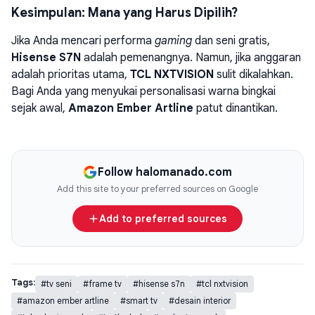
Kesimpulan: Mana yang Harus Dipilih?
Jika Anda mencari performa
gaming
dan seni gratis,
Hisense S7N
adalah pemenangnya. Namun, jika anggaran
adalah prioritas utama,
TCL NXTVISION
sulit dikalahkan.
Bagi Anda yang menyukai personalisasi warna bingkai
sejak awal,
Amazon Ember Artline
patut dinantikan.
Follow halomanado.com
Add this site to your preferred sources on Google
Add to preferred sources
Tags:
#tv seni
#frame tv
#hisense s7n
#tcl nxtvision
#amazon ember artline
#smart tv
#desain interior