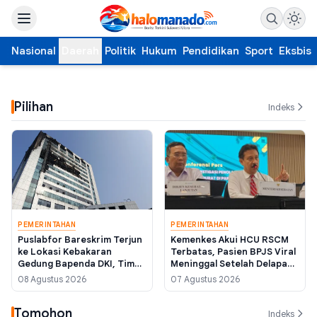
Nasional
Daerah
Politik
Hukum
Pendidikan
Sport
Eksbis
Pilihan
Indeks
PEMERINTAHAN
PEMERINTAHAN
Puslabfor Bareskrim Terjun
Kemenkes Akui HCU RSCM
ke Lokasi Kebakaran
Terbatas, Pasien BPJS Viral
Gedung Bapenda DKI, Tim
Meninggal Setelah Delapan
Damkar Masih Sisir Titik
Jam Menunggu Ruang
08 Agustus 2026
07 Agustus 2026
Panas
Perawatan
Tomohon
Indeks