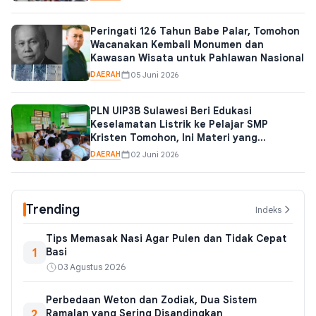
Peringati 126 Tahun Babe Palar, Tomohon
Wacanakan Kembali Monumen dan
Kawasan Wisata untuk Pahlawan Nasional
DAERAH
05 Juni 2026
PLN UIP3B Sulawesi Beri Edukasi
Keselamatan Listrik ke Pelajar SMP
Kristen Tomohon, Ini Materi yang
Diajarkan
DAERAH
02 Juni 2026
Trending
Indeks
Tips Memasak Nasi Agar Pulen dan Tidak Cepat
1
Basi
03 Agustus 2026
Perbedaan Weton dan Zodiak, Dua Sistem
2
Ramalan yang Sering Disandingkan