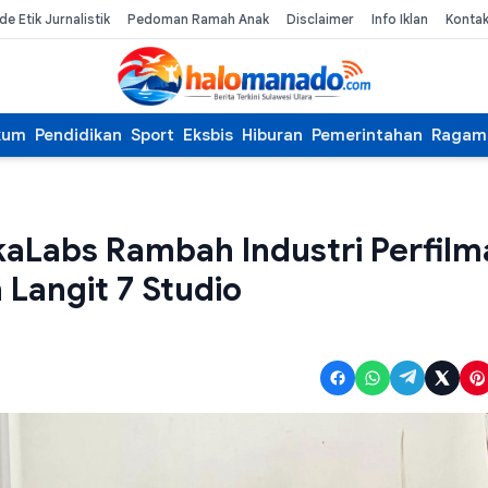
de Etik Jurnalistik
Pedoman Ramah Anak
Disclaimer
Info Iklan
Konta
kum
Pendidikan
Sport
Eksbis
Hiburan
Pemerintahan
Ragam
ikaLabs Rambah Industri Perfil
Langit 7 Studio