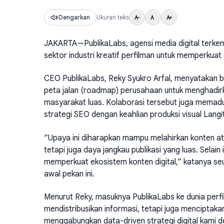
Dengarkan
Ukuran teks
JAKARTA—PublikaLabs, agensi media digital terkem
sektor industri kreatif perfilman untuk memperkuat 
CEO PublikaLabs, Reky Syukro Arfal, menyatakan 
peta jalan (roadmap) perusahaan untuk menghadirka
masyarakat luas. Kolaborasi tersebut juga memadu
strategi SEO dengan keahlian produksi visual Langit
“Upaya ini diharapkan mampu melahirkan konten atau 
tetapi juga daya jangkau publikasi yang luas. Sela
memperkuat ekosistem konten digital,” katanya se
awal pekan ini.
Menurut Reky, masuknya PublikaLabs ke dunia perfi
mendistribusikan informasi, tetapi juga menciptak
menggabungkan data-driven strategi digital kami d