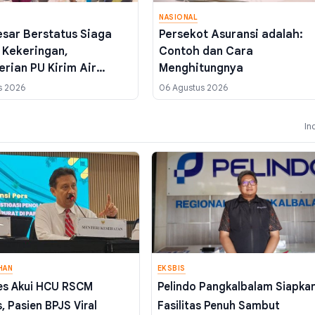
NASIONAL
sar Berstatus Siaga
Persekot Asuransi adalah:
 Kekeringan,
Contoh dan Cara
rian PU Kirim Air
Menghitungnya
s 2026
06 Agustus 2026
In
HAN
EKSBIS
s Akui HCU RSCM
Pelindo Pangkalbalam Siapka
, Pasien BPJS Viral
Fasilitas Penuh Sambut