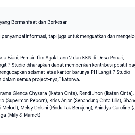
yang Bermanfaat dan Berkesan
i penyampai informasi, tapi juga untuk menguatkan dan mengelo
ssa Biani, Pemain film Agak Laen 2 dan KKN di Desa Penari,
it 7 Studio diharapkan dapat memberikan kontribusi positif ba
mengucapkan selamat atas kantor barunya PH Langit 7 Studio
dalam semua project-nya,” katanya.
rama Glenca Chysara (Ikatan Cinta), Rendi Jhon (Ikatan Cinta),
 (Superman Reborn), Kriss Anjar (Senandung Cinta Lilis), Shan
i Melodi), Melsy Delsini (Rindu Tak Berujung), Anindya Caroline (
aga (Milly & Mamet).