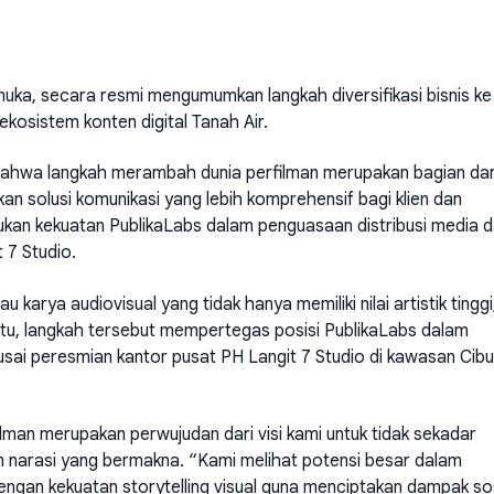
uka, secara resmi mengumumkan langkah diversifikasi bisnis ke
ekosistem konten digital Tanah Air.
bahwa langkah merambah dunia perfilman merupakan bagian dar
n solusi komunikasi yang lebih komprehensif bagi klien dan
kan kekuatan PublikaLabs dalam penguasaan distribusi media 
 7 Studio.
karya audiovisual yang tidak hanya memiliki nilai artistik tinggi
in itu, langkah tersebut mempertegas posisi PublikaLabs dalam
usai peresmian kantor pusat PH Langit 7 Studio di kawasan Cib
lman merupakan perwujudan dari visi kami untuk tidak sekadar
an narasi yang bermakna. “Kami melihat potensi besar dalam
engan kekuatan storytelling visual guna menciptakan dampak so