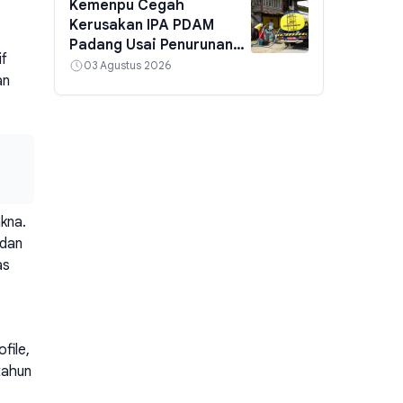
Kemenpu Cegah
Kerusakan IPA PDAM
Padang Usai Penurunan
if
Kualitas Air
03 Agustus 2026
an
akna.
 dan
as
file,
tahun