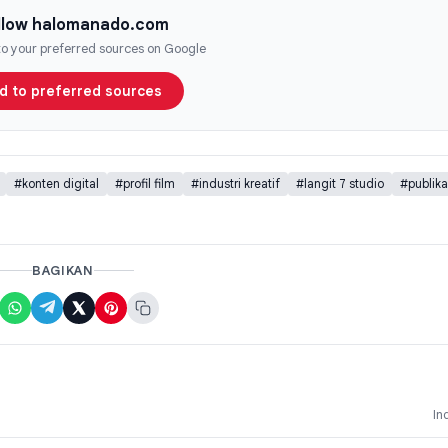
llow halomanado.com
 to your preferred sources on Google
d to preferred sources
#konten digital
#profil film
#industri kreatif
#langit 7 studio
#publika
BAGIKAN
In