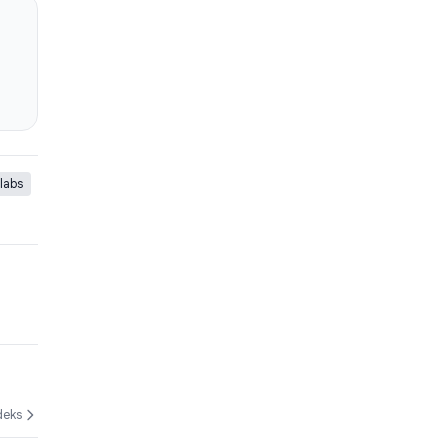
labs
deks