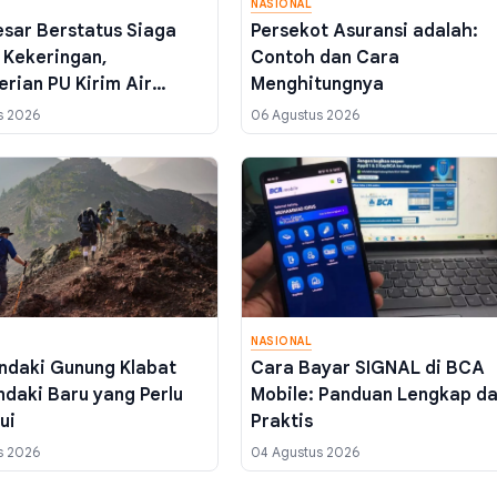
NASIONAL
sar Berstatus Siaga
Persekot Asuransi adalah:
 Kekeringan,
Contoh dan Cara
rian PU Kirim Air
Menghitungnya
s 2026
06 Agustus 2026
NASIONAL
ndaki Gunung Klabat
Cara Bayar SIGNAL di BCA
ndaki Baru yang Perlu
Mobile: Panduan Lengkap d
ui
Praktis
s 2026
04 Agustus 2026