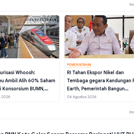
In
PEMERINTAHAN
urisasi Whoosh:
RI Tahan Ekspor Nikel dan
u Ambil Alih 60% Saham
Tembaga gegara Kandungan 
ri Konsorsium BUMN,
Earth, Pemerintah Bangun
Rampung September
Ekosistem Baru
s 2026
04 Agustus 2026
In