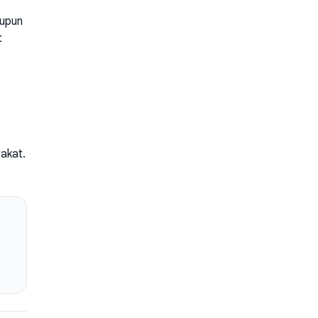
aupun
t
akat.