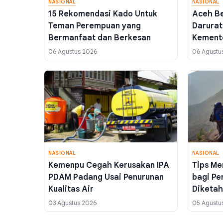
NASIONAL
NASIONAL
15 Rekomendasi Kado Untuk
Aceh Be
Teman Perempuan yang
Darurat
Bermanfaat dan Berkesan
Kemente
Bersih
06 Agustus 2026
06 Agustu
NASIONAL
NASIONAL
Kemenpu Cegah Kerusakan IPA
Tips Me
PDAM Padang Usai Penurunan
bagi Pe
Kualitas Air
Diketah
03 Agustus 2026
05 Agustu