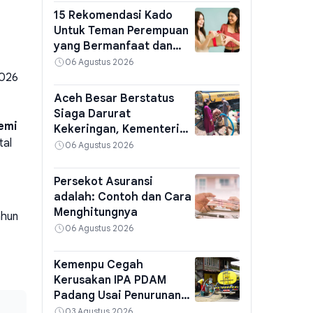
15 Rekomendasi Kado
Untuk Teman Perempuan
yang Bermanfaat dan
Berkesan
06 Agustus 2026
2026
Aceh Besar Berstatus
Siaga Darurat
emi
Kekeringan, Kementerian
tal
PU Kirim Air Bersih
06 Agustus 2026
Persekot Asuransi
adalah: Contoh dan Cara
Menghitungnya
ahun
06 Agustus 2026
Kemenpu Cegah
Kerusakan IPA PDAM
Padang Usai Penurunan
Kualitas Air
03 Agustus 2026