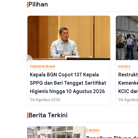
Pilihan
PEMERINTAHAN
EKSBIS
Kepala BGN Copot 137 Kepala
Restrukt
SPPG dan Beri Tenggat Sertifikat
Kemenke
Higienis hingga 10 Agustus 2026
KCIC da
Target 
06 Agustus 2026
06 Agustu
Berita Terkini
DAERAH