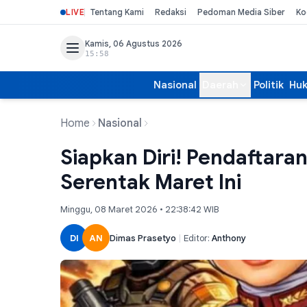
LIVE
Tentang Kami
Redaksi
Pedoman Media Siber
Ko
Kamis, 06 Agustus 2026
15:58
Nasional
Daerah
Politik
Hu
Home
Nasional
Siapkan Diri! Pendaftara
Serentak Maret Ini
Minggu, 08 Maret 2026 • 22:38:42 WIB
DI
AN
Dimas Prasetyo
|
Editor:
Anthony