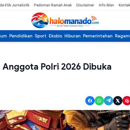
de Etik Jurnalistik
Pedoman Ramah Anak
Disclaimer
Info Iklan
Konta
kum
Pendidikan
Sport
Eksbis
Hiburan
Pemerintahan
Ragam
n Anggota Polri 2026 Dibuka