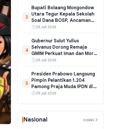
Bupati Bolaang Mongondow
Utara Tegur Kepala Sekolah
3
Soal Dana BOSP, Ancaman
Sanksi Menanti Jika Dana Tak
29 Juli 2026
Tepat Sasaran
Gubernur Sulut Yulius
Selvanus Dorong Remaja
4
GMIM Perkuat Iman dan Moral
di Tengah Pesta Seni
29 Juli 2026
Presiden Prabowo Langsung
Pimpin Pelantikan 1.204
5
Pamong Praja Muda IPDN di
Jatinangor
29 Juli 2026
Nasional
Indeks