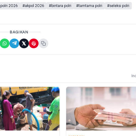
polri 2026
#akpol 2026
#bintara polri
#tamtama polri
#seleksi polri
BAGIKAN
In