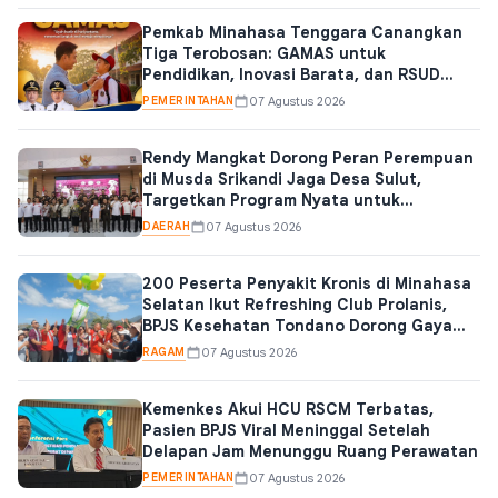
Pemkab Minahasa Tenggara Canangkan
Tiga Terobosan: GAMAS untuk
Pendidikan, Inovasi Barata, dan RSUD
Mitra Sehat Menuju Tipe C
PEMERINTAHAN
07 Agustus 2026
Rendy Mangkat Dorong Peran Perempuan
di Musda Srikandi Jaga Desa Sulut,
Targetkan Program Nyata untuk
Kemajuan Desa
DAERAH
07 Agustus 2026
200 Peserta Penyakit Kronis di Minahasa
Selatan Ikut Refreshing Club Prolanis,
BPJS Kesehatan Tondano Dorong Gaya
Hidup Sehat
RAGAM
07 Agustus 2026
Kemenkes Akui HCU RSCM Terbatas,
Pasien BPJS Viral Meninggal Setelah
Delapan Jam Menunggu Ruang Perawatan
PEMERINTAHAN
07 Agustus 2026