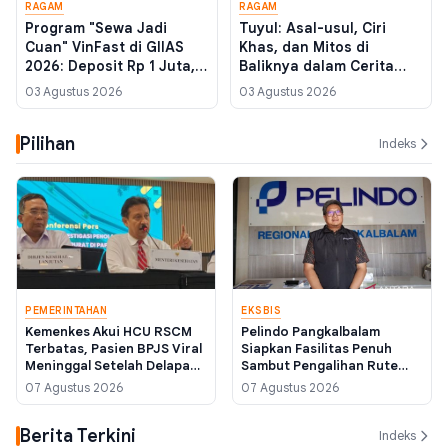
RAGAM
RAGAM
Program "Sewa Jadi
Tuyul: Asal-usul, Ciri
Cuan" VinFast di GIIAS
Khas, dan Mitos di
2026: Deposit Rp 1 Juta,
Baliknya dalam Cerita
Mobil Listrik Bisa Jadi
Rakyat Indonesia
03 Agustus 2026
03 Agustus 2026
Armada Online
Pilihan
Indeks
PEMERINTAHAN
EKSBIS
Kemenkes Akui HCU RSCM
Pelindo Pangkalbalam
Terbatas, Pasien BPJS Viral
Siapkan Fasilitas Penuh
Meninggal Setelah Delapan
Sambut Pengalihan Rute
Jam Menunggu Ruang
Kapal Tanjung Ru
07 Agustus 2026
07 Agustus 2026
Perawatan
Berita Terkini
Indeks