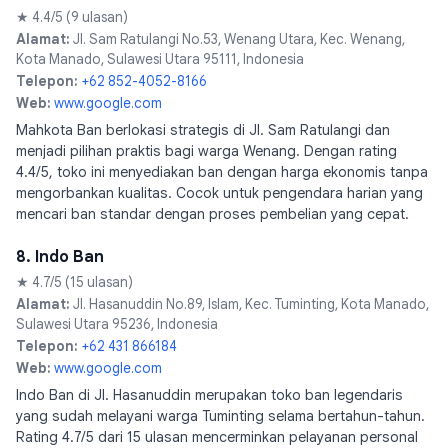
★ 4.4/5 (9 ulasan)
Alamat:
Jl. Sam Ratulangi No.53, Wenang Utara, Kec. Wenang,
Kota Manado, Sulawesi Utara 95111, Indonesia
Telepon:
+62 852-4052-8166
Web:
www.google.com
Mahkota Ban berlokasi strategis di Jl. Sam Ratulangi dan
menjadi pilihan praktis bagi warga Wenang. Dengan rating
4.4/5, toko ini menyediakan ban dengan harga ekonomis tanpa
mengorbankan kualitas. Cocok untuk pengendara harian yang
mencari ban standar dengan proses pembelian yang cepat.
8. Indo Ban
★ 4.7/5 (15 ulasan)
Alamat:
Jl. Hasanuddin No.89, Islam, Kec. Tuminting, Kota Manado,
Sulawesi Utara 95236, Indonesia
Telepon:
+62 431 866184
Web:
www.google.com
Indo Ban di Jl. Hasanuddin merupakan toko ban legendaris
yang sudah melayani warga Tuminting selama bertahun-tahun.
Rating 4.7/5 dari 15 ulasan mencerminkan pelayanan personal