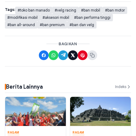
Tags:
#toko ban manado
#velg racing
#ban mobil
#ban motor
#modifikasi mobil
#aksesori mobil
#ban performa tinggi
#ban all-around
#ban premium
#ban dan velg
BAGIKAN
Berita Lainnya
Indeks
RAGAM
RAGAM