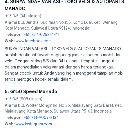
4. SURYA INDAH VARIASI - TOKO VELG & AUTOPARTS
MANADO
★ 5.0/5 (341 ulasan)
Alamat:
Jl. Jendral Sudirman No.155, Komo Luar, Kec. Wenang,
Kota Manado, Sulawesi Utara 95124, Indonesia
Telepon:
+62 877-0258-4411
Web:
www.facebook.com
SURYA INDAH VARIASI - TOKO VELG & AUTOPARTS MANADO
adalah destinasi favorit bagi penggemar aksesoris mobil dan
velg. Dengan rating 5/5 dari 341 ulasan, tempat ini unggul
dalam menyediakan velg variasi dengan harga terjangkau.
Sangat cocok untuk Anda yang ingin mengganti tampilan mobil
tanpa merogoh kocek terlalu dalam.
5. G150 Speed Manado
★ 5.0/5 (509 ulasan)
Alamat:
Jl. Wolter Monginsidi No.26, Malalayang Satu Barat, Kec.
Malalayang, Kota Manado, Sulawesi Utara 95163, Indonesia
Telepon:
+62 811-9007-3134
Web:
www.instagram.com