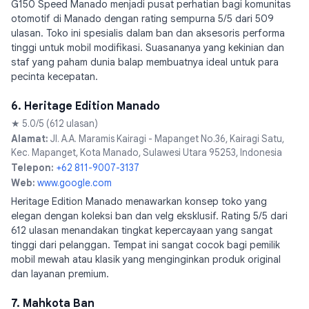
G150 Speed Manado menjadi pusat perhatian bagi komunitas
otomotif di Manado dengan rating sempurna 5/5 dari 509
ulasan. Toko ini spesialis dalam ban dan aksesoris performa
tinggi untuk mobil modifikasi. Suasananya yang kekinian dan
staf yang paham dunia balap membuatnya ideal untuk para
pecinta kecepatan.
6. Heritage Edition Manado
★ 5.0/5 (612 ulasan)
Alamat:
Jl. A.A. Maramis Kairagi - Mapanget No.36, Kairagi Satu,
Kec. Mapanget, Kota Manado, Sulawesi Utara 95253, Indonesia
Telepon:
+62 811-9007-3137
Web:
www.google.com
Heritage Edition Manado menawarkan konsep toko yang
elegan dengan koleksi ban dan velg eksklusif. Rating 5/5 dari
612 ulasan menandakan tingkat kepercayaan yang sangat
tinggi dari pelanggan. Tempat ini sangat cocok bagi pemilik
mobil mewah atau klasik yang menginginkan produk original
dan layanan premium.
7. Mahkota Ban