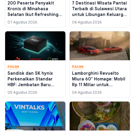
200 Peserta Penyakit
7 Destinasi Wisata Pantai
Kronis di Minahasa
Terbaik di Sulawesi Utara
Selatan Ikut Refreshing
untuk Libungan Keluarga
Club Prolanis, BPJS
yang Aman dan Ramah
07 Agustus 2026
06 Agustus 2026
Kesehatan Tondano
Anak
Dorong Gaya Hidup Sehat
RAGAM
RAGAM
Sandisk dan SK hynix
Lamborghini Revuelto
Perkenalkan Standar
Miura 60° Homage: Mobil
HBF: Jembatan Baru
Rp 11 Miliar untuk
Antara HBM dan SSD
Kolektor yang Rindu Era
05 Agustus 2026
04 Agustus 2026
untuk Data Center AI
1966