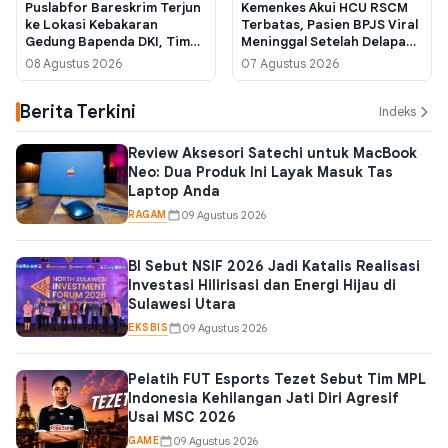
Puslabfor Bareskrim Terjun
Kemenkes Akui HCU RSCM
ke Lokasi Kebakaran
Terbatas, Pasien BPJS Viral
Gedung Bapenda DKI, Tim
Meninggal Setelah Delapan
Damkar Masih Sisir Titik
Jam Menunggu Ruang
08 Agustus 2026
07 Agustus 2026
Panas
Perawatan
Berita Terkini
Indeks
Review Aksesori Satechi untuk MacBook
Neo: Dua Produk Ini Layak Masuk Tas
Laptop Anda
RAGAM
09 Agustus 2026
BI Sebut NSIF 2026 Jadi Katalis Realisasi
Investasi Hilirisasi dan Energi Hijau di
Sulawesi Utara
EKSBIS
09 Agustus 2026
Pelatih FUT Esports Tezet Sebut Tim MPL
Indonesia Kehilangan Jati Diri Agresif
Usai MSC 2026
GAME
09 Agustus 2026