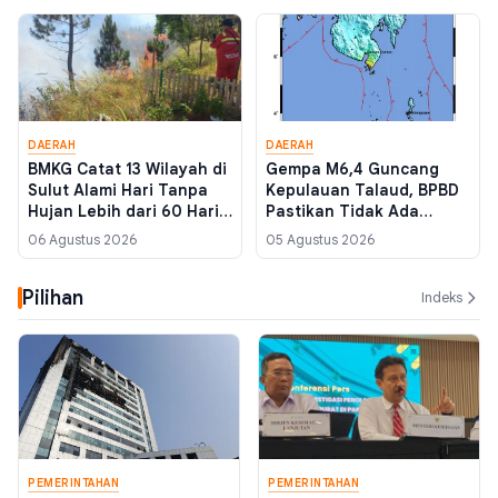
DAERAH
DAERAH
BMKG Catat 13 Wilayah di
Gempa M6,4 Guncang
Sulut Alami Hari Tanpa
Kepulauan Talaud, BPBD
Hujan Lebih dari 60 Hari,
Pastikan Tidak Ada
Status Siaga Kekeringan
Kerusakan dan Korban
06 Agustus 2026
05 Agustus 2026
Meluas
Jiwa
Pilihan
Indeks
PEMERINTAHAN
PEMERINTAHAN