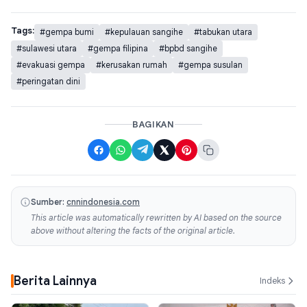
Tags:
#gempa bumi
#kepulauan sangihe
#tabukan utara
#sulawesi utara
#gempa filipina
#bpbd sangihe
#evakuasi gempa
#kerusakan rumah
#gempa susulan
#peringatan dini
BAGIKAN
Sumber:
cnnindonesia.com
This article was automatically rewritten by AI based on the source
above without altering the facts of the original article.
Berita Lainnya
Indeks