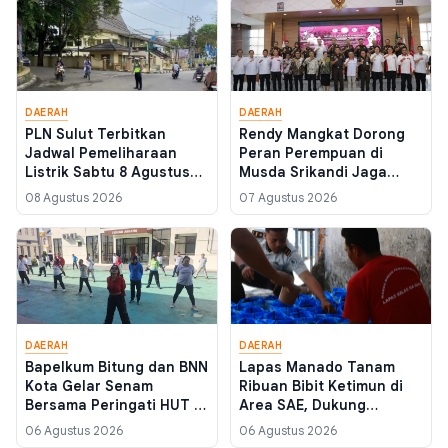
DAERAH
DAERAH
PLN Sulut Terbitkan
Rendy Mangkat Dorong
Jadwal Pemeliharaan
Peran Perempuan di
Listrik Sabtu 8 Agustus
Musda Srikandi Jaga
2026, Berikut Daftar
Desa Sulut, Targetkan
08 Agustus 2026
07 Agustus 2026
Wilayah yang Akan
Program Nyata untuk
Padam
Kemajuan Desa
DAERAH
DAERAH
Bapelkum Bitung dan BNN
Lapas Manado Tanam
Kota Gelar Senam
Ribuan Bibit Ketimun di
Bersama Peringati HUT RI
Area SAE, Dukung
ke-81, Perkuat Sinergi
Ketahanan Pangan dan
06 Agustus 2026
06 Agustus 2026
Lawan Narkoba
Bekali WBP Keterampilan