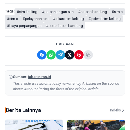
Tags:
#sim keliling
#perpanjangan sim
#satpas bandung
#sim a
#sim c
#pelayanan sim
#lokasi sim keliling
#jadwal sim keliling
#biaya perpanjangan
#polrestabes bandung
BAGIKAN
Sumber:
jabar.inews.id
This article was automatically rewritten by AI based on the source
above without altering the facts of the original article.
Berita Lainnya
Indeks