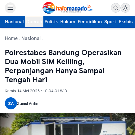
Nasional
Daerah
Politik
Hukum
Pendidikan
Sport
Eksbis
Home
Nasional
Polrestabes Bandung Operasikan
Dua Mobil SIM Keliling,
Perpanjangan Hanya Sampai
Tengah Hari
Kamis, 14 Mei 2026 • 10:04:01 WIB
ZA
Zainul Arifin