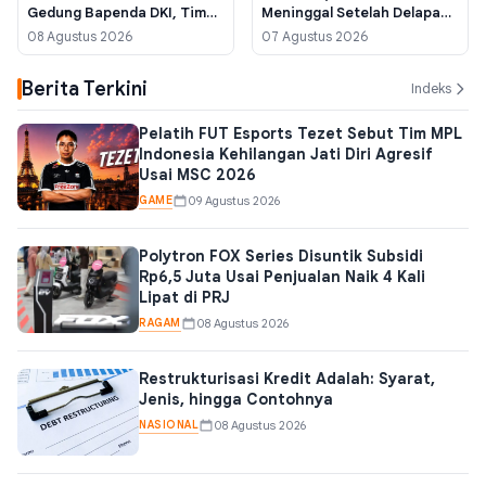
Gedung Bapenda DKI, Tim
Meninggal Setelah Delapan
Damkar Masih Sisir Titik
Jam Menunggu Ruang
08 Agustus 2026
07 Agustus 2026
Panas
Perawatan
Berita Terkini
Indeks
Pelatih FUT Esports Tezet Sebut Tim MPL
Indonesia Kehilangan Jati Diri Agresif
Usai MSC 2026
GAME
09 Agustus 2026
Polytron FOX Series Disuntik Subsidi
Rp6,5 Juta Usai Penjualan Naik 4 Kali
Lipat di PRJ
RAGAM
08 Agustus 2026
Restrukturisasi Kredit Adalah: Syarat,
Jenis, hingga Contohnya
NASIONAL
08 Agustus 2026