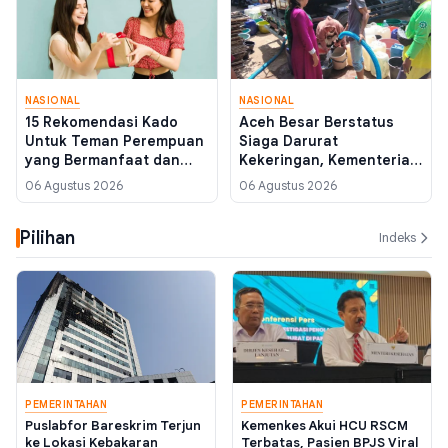
NASIONAL
NASIONAL
15 Rekomendasi Kado
Aceh Besar Berstatus
Untuk Teman Perempuan
Siaga Darurat
yang Bermanfaat dan
Kekeringan, Kementerian
Berkesan
PU Kirim Air Bersih
06 Agustus 2026
06 Agustus 2026
Pilihan
Indeks
PEMERINTAHAN
PEMERINTAHAN
Puslabfor Bareskrim Terjun
Kemenkes Akui HCU RSCM
ke Lokasi Kebakaran
Terbatas, Pasien BPJS Viral