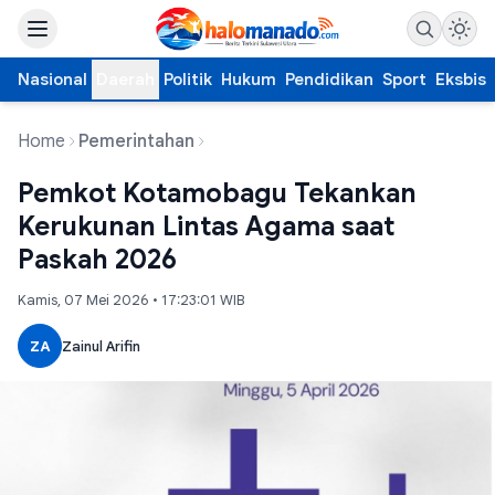
Nasional
Daerah
Politik
Hukum
Pendidikan
Sport
Eksbis
Home
Pemerintahan
Pemkot Kotamobagu Tekankan
Kerukunan Lintas Agama saat
Paskah 2026
Kamis, 07 Mei 2026 • 17:23:01 WIB
ZA
Zainul Arifin