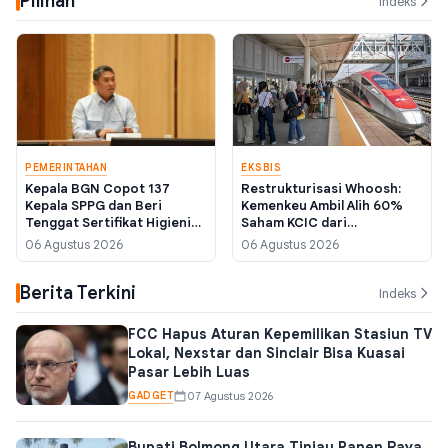
Pilihan
Indeks
PEMERINTAHAN
EKSBIS
Kepala BGN Copot 137
Restrukturisasi Whoosh:
Kepala SPPG dan Beri
Kemenkeu Ambil Alih 60%
Tenggat Sertifikat Higienis
Saham KCIC dari
hingga 10 Agustus 2026
Konsorsium BUMN, Target
06 Agustus 2026
06 Agustus 2026
Rampung September
Berita Terkini
Indeks
FCC Hapus Aturan Kepemilikan Stasiun TV
Lokal, Nexstar dan Sinclair Bisa Kuasai
Pasar Lebih Luas
GADGET
07 Agustus 2026
Bupati Bolmong Utara Tinjau Panen Raya