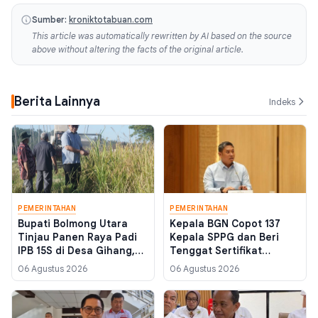
Sumber:
kroniktotabuan.com
This article was automatically rewritten by AI based on the source
above without altering the facts of the original article.
Berita Lainnya
Indeks
PEMERINTAHAN
PEMERINTAHAN
Bupati Bolmong Utara
Kepala BGN Copot 137
Tinjau Panen Raya Padi
Kepala SPPG dan Beri
IPB 15S di Desa Gihang,
Tenggat Sertifikat
Produktivitas Capai 12
Higienis hingga 10
06 Agustus 2026
06 Agustus 2026
Ton per Hektare
Agustus 2026