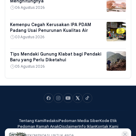
Menghitungnya
06 Agustus 2026
Kemenpu Cegah Kerusakan IPA PDAM
Padang Usai Penurunan Kualitas Air
03 Agustus 2026
Tips Mendaki Gunung Klabat bagi Pendaki
Baru yang Perlu Diketahui
05 Agustus 2026
Tentang Kami
Redaksi
Pedoman Media Siber
Kode Etik
Pedoman Ramah Anak
Disclaimer
Info Iklan
Kontak Kami
✕
REKOMENDASI UNTUK ANDA