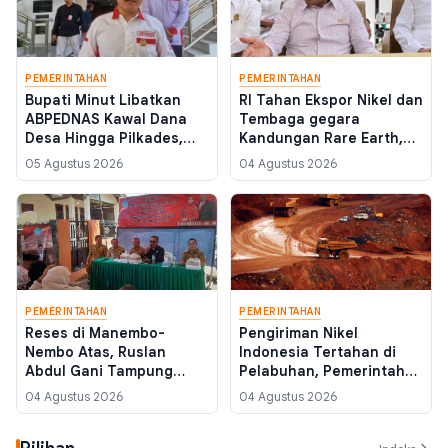
PEMERINTAHAN
PEMERINTAHAN
Bupati Minut Libatkan
RI Tahan Ekspor Nikel dan
ABPEDNAS Kawal Dana
Tembaga gegara
Desa Hingga Pilkades,
Kandungan Rare Earth,
Kejaksaan Jamin
Pemerintah Bangun
05 Agustus 2026
04 Agustus 2026
Pendampingan Tanpa
Ekosistem Baru
Kriminalisasi
PEMERINTAHAN
PEMERINTAHAN
Reses di Manembo-
Pengiriman Nikel
Nembo Atas, Ruslan
Indonesia Tertahan di
Abdul Gani Tampung
Pelabuhan, Pemerintah
Keluhan BPJS hingga
Perketat Aturan Ekspor
04 Agustus 2026
04 Agustus 2026
Usulan Pemekaran
Mineral Ber-Logam Tanah
Kelurahan 14.000 Jiwa
Jarang