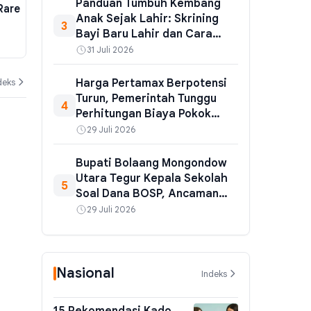
Panduan Tumbuh Kembang
Rare
Perusahaan Milik Don Ritto dalam
Tertahan di 
Anak Sejak Lahir: Skrining
3
Kasus TPPU Eks Jaksa Agung
Pemerintah P
Bayi Baru Lahir dan Cara
Muda
Ekspor Mine
04 Agustus 2026
04 Agustus 202
Pantau yang Benar
31 Juli 2026
Jarang
deks
Harga Pertamax Berpotensi
Turun, Pemerintah Tunggu
4
Perhitungan Biaya Pokok
Pertamina
29 Juli 2026
Bupati Bolaang Mongondow
Utara Tegur Kepala Sekolah
5
Soal Dana BOSP, Ancaman
Sanksi Menanti Jika Dana Tak
29 Juli 2026
Tepat Sasaran
Nasional
Indeks