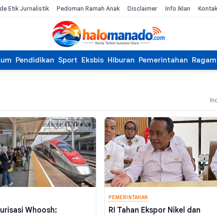
de Etik Jurnalistik
Pedoman Ramah Anak
Disclaimer
Info Iklan
Konta
kum
Pendidikan
Sport
Eksbis
Hiburan
Pemerintahan
Ragam
In
PEMERINTAHAN
urisasi Whoosh:
RI Tahan Ekspor Nikel dan