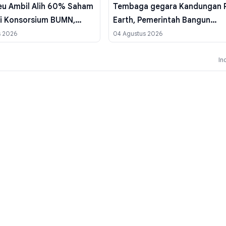
u Ambil Alih 60% Saham
Tembaga gegara Kandungan 
ri Konsorsium BUMN,
Earth, Pemerintah Bangun
Rampung September
Ekosistem Baru
s 2026
04 Agustus 2026
In