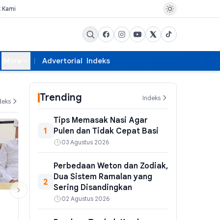
k Kami
More
Advertorial
Indeks
Trending
Indeks
deks
Tips Memasak Nasi Agar
1
Pulen dan Tidak Cepat Basi
03 Agustus 2026
Perbedaan Weton dan Zodiak,
Dua Sistem Ramalan yang
2
Sering Disandingkan
02 Agustus 2026
HUKUM
PEMERINTAHAN
Kejagung Geledah Empat
Pengiriman N