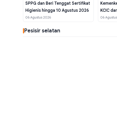
SPPG dan Beri Tenggat Sertifikat
Kemenke
Higienis hingga 10 Agustus 2026
KCIC da
Target 
06 Agustus 2026
06 Agustu
Pesisir selatan