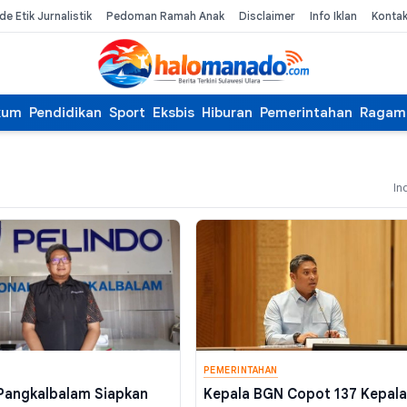
de Etik Jurnalistik
Pedoman Ramah Anak
Disclaimer
Info Iklan
Konta
kum
Pendidikan
Sport
Eksbis
Hiburan
Pemerintahan
Ragam
In
PEMERINTAHAN
 Pangkalbalam Siapkan
Kepala BGN Copot 137 Kepala