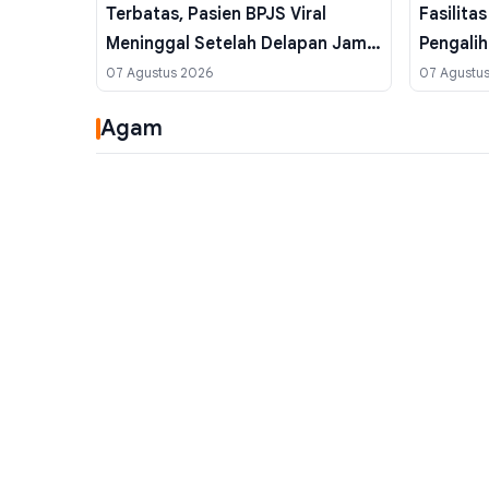
Terbatas, Pasien BPJS Viral
Fasilita
Meninggal Setelah Delapan Jam
Pengalih
Menunggu Ruang Perawatan
07 Agustus 2026
07 Agustu
Agam