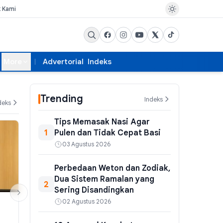
k Kami
More
Advertorial
Indeks
Trending
Indeks
deks
Tips Memasak Nasi Agar
1
Pulen dan Tidak Cepat Basi
03 Agustus 2026
Perbedaan Weton dan Zodiak,
Dua Sistem Ramalan yang
2
Sering Disandingkan
02 Agustus 2026
EKSBIS
PEMERINTAHAN
Restrukturisasi Whoosh:
RI Tahan Eks