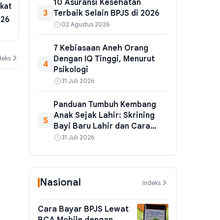
10 Asuransi Kesehatan
ikat
Kemenkeu Ambil Alih 60% Saham
Tembaga geg
3
Terbaik Selain BPJS di 2026
026
KCIC dari Konsorsium BUMN,
Earth, Pemer
02 Agustus 2026
Target Rampung September
Ekosistem B
06 Agustus 2026
04 Agustus 202
7 Kebiasaan Aneh Orang
deks
Dengan IQ Tinggi, Menurut
4
Psikologi
31 Juli 2026
Panduan Tumbuh Kembang
Anak Sejak Lahir: Skrining
5
Bayi Baru Lahir dan Cara
Pantau yang Benar
31 Juli 2026
Nasional
Indeks
Cara Bayar BPJS Lewat